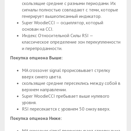
скользящие средние с разными периодами. Их
сигналы полностью совпадают с теми, которые
генерирует вышеописанный индикатор.
Super WoodieCCI — осциллятор, который
основан на CCI.
Индекс Относительной Силы RSI —
классическое определение зон перекупленности
и перепроданности.
Покупка опциона Выше:
MA crossover signal прорисовывает стрелку
вверх синего цвета.
скользящие средние пересеклись между собой в
верхнем направлении.
Super WoodieCCI пребывает выше нулевого
уровня.
RSI пересекается с уровнем 50 снизу вверх.
Покупка опциона Ниже:
MA crossover signal прорисовывает стрелку вниз