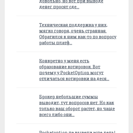
довольно, но вот при выводе
денег просят сде…
Техническая поддержка у них,
мягко говоря, очень странная.
Обратился к ним как-то по вопросу
работы платф…
Конкретно у меня есть
образование котировок. Вот
почему у PocketOption могут
отличаться котировки на деся…
Брокер небольшие суммы
выводит, тут вопросов нет. Но как
только ваш оборот растет, но чаще
всего либо они…
Pocketoption не вывели мне день!