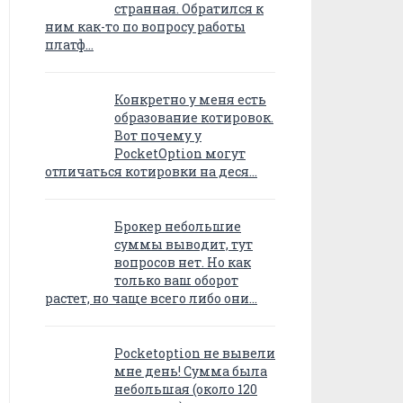
странная. Обратился к
ним как-то по вопросу работы
платф…
Конкретно у меня есть
образование котировок.
Вот почему у
PocketOption могут
отличаться котировки на деся…
Брокер небольшие
суммы выводит, тут
вопросов нет. Но как
только ваш оборот
растет, но чаще всего либо они…
Pocketoption не вывели
мне день! Сумма была
небольшая (около 120