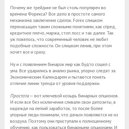
Почему же трейдинг не был столь популярен во
времена Форекса? Все дело в простоте самого
механизма заключения сделок. Forex слишком
перенасыщен таким сложными понятиями, как спред,
кредитное плечо, маржа, стоп лосс и так далее. Так
уж повелось, что современный человек не любит
подобные сложности. Он слишком ленив, при этом
хочет все и сразу.
Ну и с появлением бинарок мир как будто сошел с
ума. Все ударились в анализ рынка, упорно следят за
Экономическим Календарем и пытаются понять
отличие линии тренда от уровня поддержки.
Простота
— вот ключевой козырь бинарных опционов.
И если все без исключения сливали свои депозиты, в
надежде на легкий заработок, то после более
упорные люди понимали, что деньги появляются не из
воздуха. Поэтому они приступали к полноценному
обучению, как пользоваться бинарными опционами. И