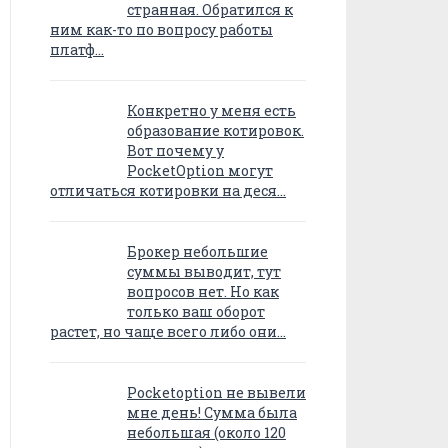
странная. Обратился к
ним как-то по вопросу работы
платф…
Конкретно у меня есть
образование котировок.
Вот почему у
PocketOption могут
отличаться котировки на деся…
Брокер небольшие
суммы выводит, тут
вопросов нет. Но как
только ваш оборот
растет, но чаще всего либо они…
Pocketoption не вывели
мне день! Сумма была
небольшая (около 120