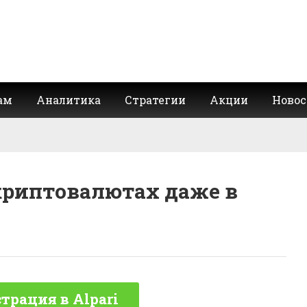
ам
Аналитика
Стратегии
Акции
Новос
криптовалютах даже в
трация в Alpari