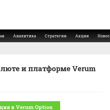
ам
Аналитика
Стратегии
Акции
Новос
алюте и платформе Verum
ция в Verum Option