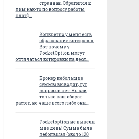
странная. Обратился к
ним как-то по вопросу работы
платф…
Конкретно у меня есть
образование котировок.
Вот почему у
PocketOption могут
отличаться котировки на деся…
Брокер небольшие
суммы выводит, тут
вопросов нет. Но как
только ваш оборот
растет, но чаще всего либо они…
Pocketoption не вывели
мне день! Сумма была
небольшая (около 120