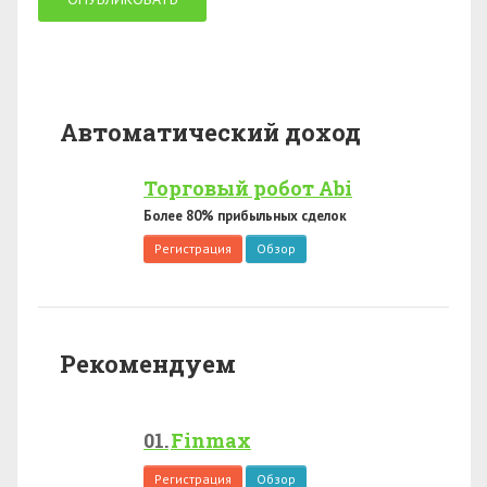
Автоматический доход
Торговый робот Abi
Более 80% прибыльных сделок
Регистрация
Обзор
Рекомендуем
Finmax
Регистрация
Обзор