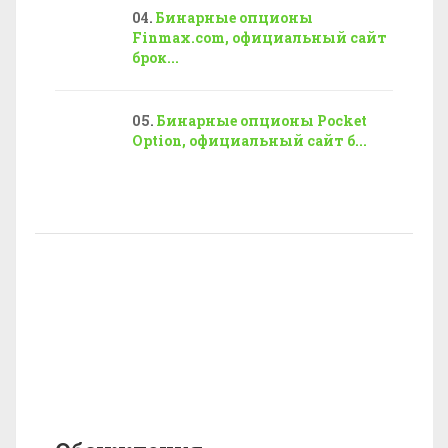
Бинарные опционы
Finmax.com, официальный сайт
брок...
Бинарные опционы Pocket
Option, официальный сайт б...