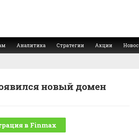
ам
Аналитика
Стратегии
Акции
Новос
появился новый домен
трация в Finmax