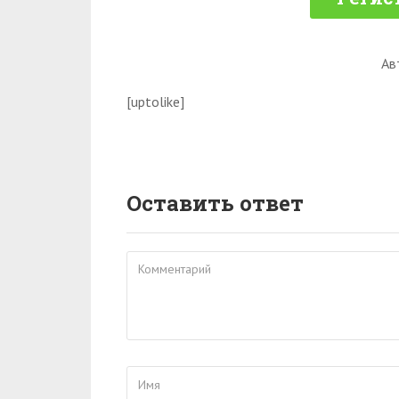
Ав
[uptolike]
Оставить ответ