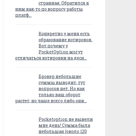
странная. Обратился к
ним как-то по вопросу работы
платф…
Конкретно у меня есть
образование котировок.
Вот почему у
PocketOption могут
отличаться котировки на деся…
Брокер небольшие
суммы выводит, тут
вопросов нет. Но как
только ваш оборот
растет, но чаще всего либо они…
Pocketoption не вывели
мне день! Сумма была
небольшая (около 120