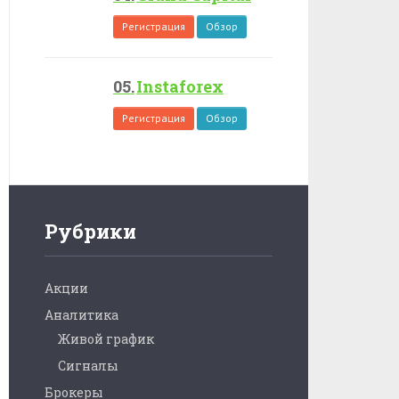
Регистрация
Обзор
Instaforex
Регистрация
Обзор
Рубрики
Акции
Аналитика
Живой график
Сигналы
Брокеры