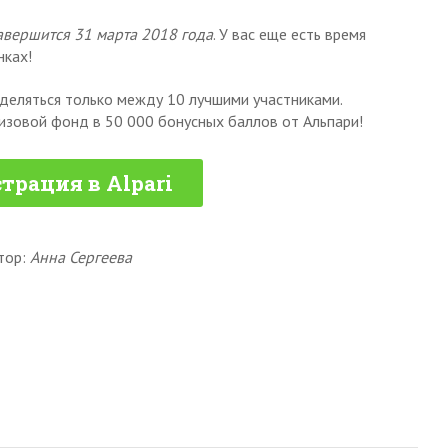
авершится 31 марта 2018 года
. У вас еще есть время
нках!
деляться только между 10 лучшими участниками.
изовой фонд в 50 000 бонусных баллов от Альпари!
трация в Alpari
тор:
Анна Сергеева