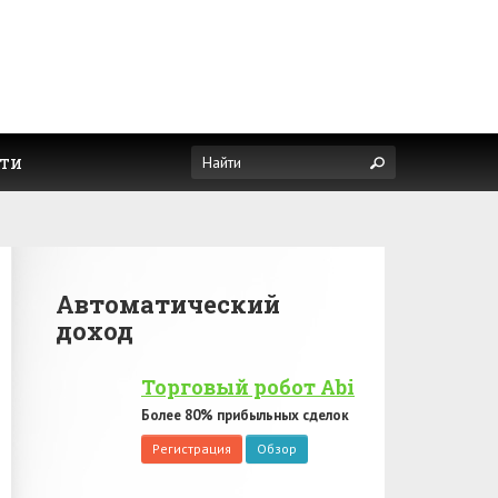
ти
Автоматический
доход
Торговый робот Abi
Более 80% прибыльных сделок
Регистрация
Обзор