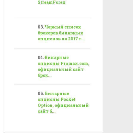
StreamForex
Черный список
брокеров бинарных
опционов на 2017 г...
Бинарные
опционы Finmax.com,
официальный сайт
брок...
Бинарные
опционы Pocket
Option, официальный
сайт б...