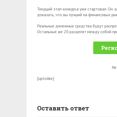
Текущий этап конкурса уже стартовал. Он
з
доказать, что вы лучший на финансовых ры
Реальные денежные средства будут распре
Остальные же 20 разделят между собой пр
Регис
Ав
[uptolike]
Оставить ответ