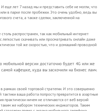
 И еще лет 7 назад мы и представить себе не могли, что
или в парке после пробежки. Это очень удобно, ведь вы
ргового счета, а также сделки, заключенной на
 столь распространен, так как мобильный интернет
 с легкостью скачивать или просматривать онлайн даже
ктически той же скоростью, что и домашний проводной
ю мобильной версии достаточно будет 4G или же
 самой кафешке, куда вы заскочили на бизнес ланч.
 рамках своей торговой стратегии. И это совершенно
й тактики ваша работа попросту превратится в азартные
я практически ничем не отличаются от веб версий
 таким же набором технических индикаторов. Таким
ей стратегии прямо с экрана мобильного телефона.