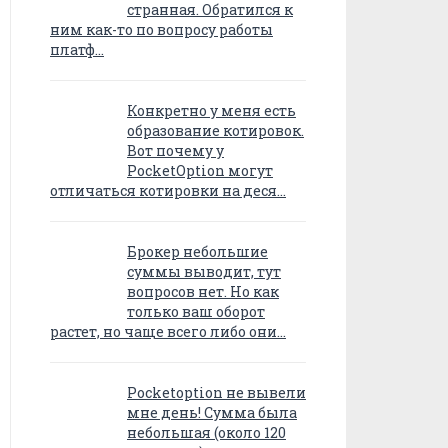
странная. Обратился к
ним как-то по вопросу работы
платф…
Конкретно у меня есть
образование котировок.
Вот почему у
PocketOption могут
отличаться котировки на деся…
Брокер небольшие
суммы выводит, тут
вопросов нет. Но как
только ваш оборот
растет, но чаще всего либо они…
Pocketoption не вывели
мне день! Сумма была
небольшая (около 120