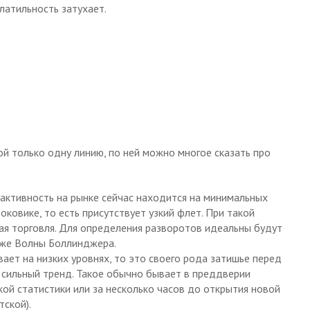
латильность затухает.
ой только одну линию, по ней можно многое сказать про
и активность на рынке сейчас находится на минимальных
боковике, то есть присутствует узкий флет. При такой
ая торговля. Для определения разворотов идеальны будут
акже Волны Боллинджера.
ает на низких уровнях, то это своего рода затишье перед
й сильный тренд. Такое обычно бывает в преддверии
ой статистики или за несколько часов до открытия новой
тской).