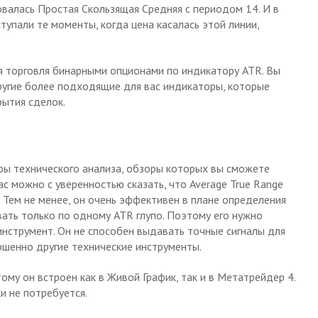
овалась Простая Скользящая Средняя с периодом 14. И в
тупали те моменты, когда цена касалась этой линии,
ая торговля бинарными опционами по индикатору ATR. Вы
ругие более подходящие для вас индикаторы, которые
рытия сделок.
ры технического анализа, обзоры которых вы сможете
с можно с уверенностью сказать, что Average True Range
 Тем не менее, он очень эффективен в плане определения
вать только по одному ATR глупо. Поэтому его нужно
инструмент. Он не способен выдавать точные сигналы для
ршенно другие технические инструменты.
тому он встроен как в Живой График, так и в Метатрейдер 4.
и не потребуется.