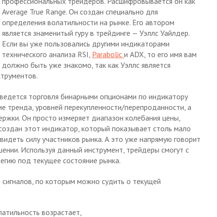
профессиональных трейдеров. Расшифровывается он как
Average True Range. Он создан специально для
определения волатильности на рынке. Его автором
является знаменитый гуру в трейдинге — Уэллс Уайлдер.
Если вы уже пользовались другими индикаторами
технического анализа RSI,
Parabolic
и ADX, то его имя вам
должно быть уже знакомо, так как Уэллс является
трументов.
 ведется торговля бинарными опционами по индикатору
ие тренда, уровней перекупленности/перепроданности, а
ржки. Он просто измеряет диапазон колебания цены,
л создан этот индикатор, который показывает столь мало
видеть силу участников рынка. А это уже напрямую говорит
шении. Используя данный инструмент, трейдеры смогут с
егию под текущее состояние рынка.
 сигналов, по которым можно судить о текущей
латильность возрастает,