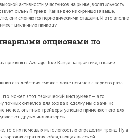
высокой активности участников на рынке, волатильность
тствует сильный тренд. Как видно из скриншота выше,
лго, они сменяются периодическими спадами. И это вполне
 имеет цикличную природу.
 бинарными опционами по
ак применять Average True Range на практике, и какие
инцип его действия сможет даже новичок с первого раза.
, что может этот технический инструмент — это
у точных сигналов для входа в сделку мы с вами не
м не менее, опытные трейдеры успешно применяют его для
упают от других индикаторов.
е, то с их помощью мы с легкостью определим тренд. Ну а
ая торговая стратегия, обладающая высокой