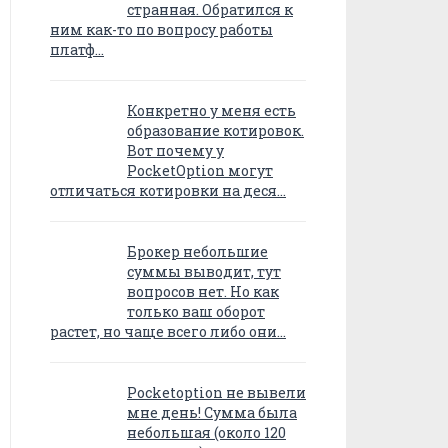
странная. Обратился к
ним как-то по вопросу работы
платф…
Конкретно у меня есть
образование котировок.
Вот почему у
PocketOption могут
отличаться котировки на деся…
Брокер небольшие
суммы выводит, тут
вопросов нет. Но как
только ваш оборот
растет, но чаще всего либо они…
Pocketoption не вывели
мне день! Сумма была
небольшая (около 120