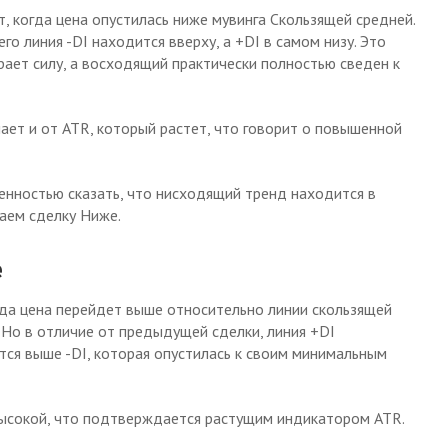
, когда цена опустилась ниже мувинга Скользящей средней.
о линия -DI находится вверху, а +DI в самом низу. Это
рает силу, а восходящий практически полностью сведен к
ет и от ATR, который растет, что говорит о повышенной
енностью сказать, что нисходящий тренд находится в
аем сделку Ниже.
е
гда цена перейдет выше относительно линии скользящей
 Но в отличие от предыдущей сделки, линия +DI
ся выше -DI, которая опустилась к своим минимальным
высокой, что подтверждается растущим индикатором ATR.