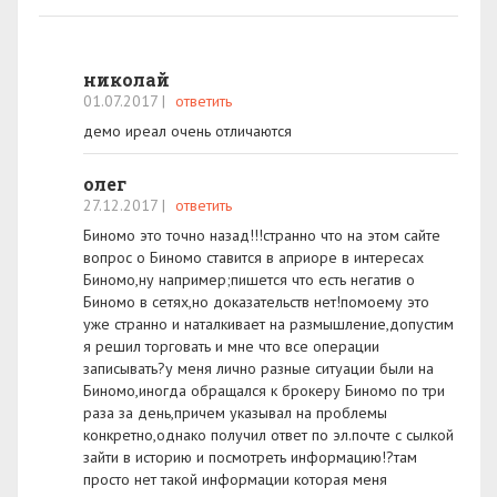
николай
01.07.2017
|
ответить
демо иреал очень отличаются
олег
27.12.2017
|
ответить
Биномо это точно назад!!!странно что на этом сайте
вопрос о Биномо ставится в априоре в интересах
Биномо,ну например;пишется что есть негатив о
Биномо в сетях,но доказательств нет!помоему это
уже странно и наталкивает на размышление,допустим
я решил торговать и мне что все операции
записывать?у меня лично разные ситуации были на
Биномо,иногда обращался к брокеру Биномо по три
раза за день,причем указывал на проблемы
конкретно,однако получил ответ по эл.почте с сылкой
зайти в историю и посмотреть информацию!?там
просто нет такой информации которая меня