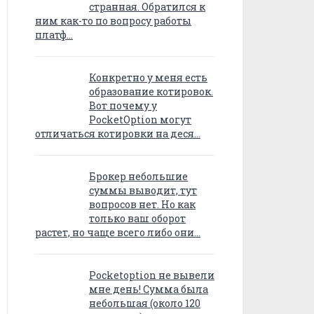
странная. Обратился к
ним как-то по вопросу работы
платф…
Конкретно у меня есть
образование котировок.
Вот почему у
PocketOption могут
отличаться котировки на деся…
Брокер небольшие
суммы выводит, тут
вопросов нет. Но как
только ваш оборот
растет, но чаще всего либо они…
Pocketoption не вывели
мне день! Сумма была
небольшая (около 120