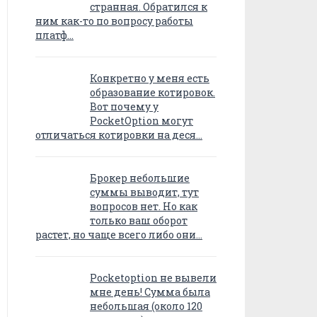
странная. Обратился к
ним как-то по вопросу работы
платф…
Конкретно у меня есть
образование котировок.
Вот почему у
PocketOption могут
отличаться котировки на деся…
Брокер небольшие
суммы выводит, тут
вопросов нет. Но как
только ваш оборот
растет, но чаще всего либо они…
Pocketoption не вывели
мне день! Сумма была
небольшая (около 120