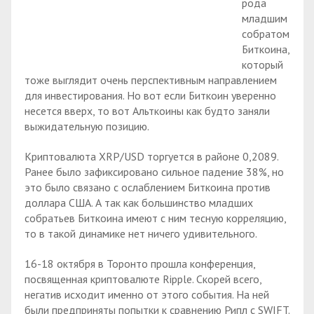
рода
младшим
собратом
Биткоина,
который
тоже выглядит очень перспективным направлением
для инвестирования. Но вот если Биткоин уверенно
несется вверх, то вот Альткоины как будто заняли
выжидательную позицию.
Криптовалюта XRP/USD торгуется в районе 0,2089.
Ранее было зафиксировано сильное падение 38%, но
это было связано с ослаблением Биткоина против
доллара США. А так как большинство младших
собратьев Биткоина имеют с ним тесную корреляцию,
то в такой динамике нет ничего удивительного.
16-18 октября в Торонто прошла конференция,
посвященная криптовалюте Ripple. Скорей всего,
негатив исходит именно от этого события. На ней
были предприняты попытки к сравнению Рипл с SWIFT.