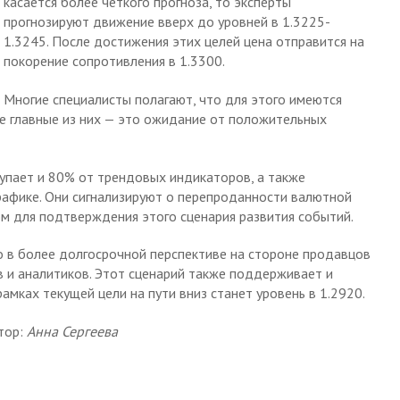
касается более четкого прогноза, то эксперты
прогнозируют движение вверх до уровней в 1.3225-
1.3245. После достижения этих целей цена отправится на
покорение сопротивления в 1.3300.
Многие специалисты полагают, что для этого имеются
е главные из них — это ожидание от положительных
упает и 80% от трендовых индикаторов, а также
рафике. Они сигнализируют о перепроданности валютной
ом для подтверждения этого сценария развития событий.
о в более долгосрочной перспективе на стороне продавцов
 и аналитиков. Этот сценарий также поддерживает и
рамках текущей цели на пути вниз станет уровень в 1.2920.
тор:
Анна Сергеева