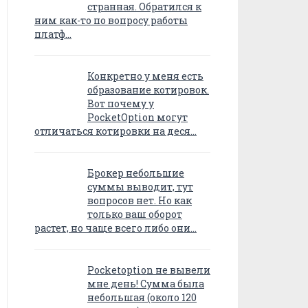
странная. Обратился к
ним как-то по вопросу работы
платф…
Конкретно у меня есть
образование котировок.
Вот почему у
PocketOption могут
отличаться котировки на деся…
Брокер небольшие
суммы выводит, тут
вопросов нет. Но как
только ваш оборот
растет, но чаще всего либо они…
Pocketoption не вывели
мне день! Сумма была
небольшая (около 120