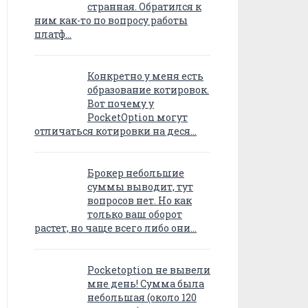
странная. Обратился к
ним как-то по вопросу работы
платф…
Конкретно у меня есть
образование котировок.
Вот почему у
PocketOption могут
отличаться котировки на деся…
Брокер небольшие
суммы выводит, тут
вопросов нет. Но как
только ваш оборот
растет, но чаще всего либо они…
Pocketoption не вывели
мне день! Сумма была
небольшая (около 120