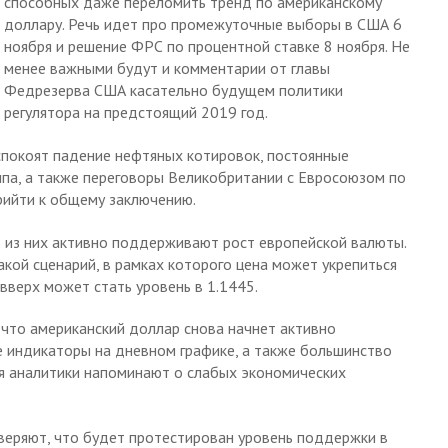
способных даже переломить тренд по американскому
доллару. Речь идет про промежуточные выборы в США 6
ноября и решение ФРС по процентной ставке 8 ноября. Не
менее важными будут и комментарии от главы
Федрезерва США касательно будущем политики
регулятора на предстоящий 2019 год.
покоят падение нефтяных котировок, постоянные
а, а также переговоры Великобритании с Евросоюзом по
прийти к общему заключению.
% из них активно поддерживают рост европейской валюты.
кой сценарий, в рамках которого цена может укрепиться
вверх может стать уровень в 1.1445.
что американский доллар снова начнет активно
ые индикаторы на дневном графике, а также большинство
ия аналитики напоминают о слабых экономических
веряют, что будет протестирован уровень поддержки в