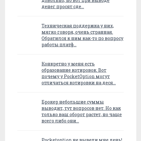
довольно, но вот при выводе
денег просят сде…
Техническая поддержка у них,
мягко говоря, очень странная.
Обратился к ним как-то по вопросу
работы платф…
Конкретно у меня есть
образование котировок. Вот
почему у PocketOption могут
отличаться котировки на деся…
Брокер небольшие суммы
выводит, тут вопросов нет. Но как
только ваш оборот растет, но чаще
всего либо они…
Pocketoption не вывели мне день!