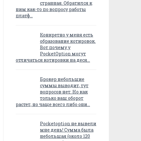
странная. Обратился к
ним как-то по вопросу работы
платф…
Конкретно у меня есть
образование котировок.
Вот почему у
PocketOption могут
отличаться котировки на деся…
Брокер небольшие
суммы выводит, тут
вопросов нет. Но как
только ваш оборот
растет, но чаще всего либо они…
Pocketoption не вывели
мне день! Сумма была
небольшая (около 120