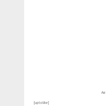
Ав
[uptolike]