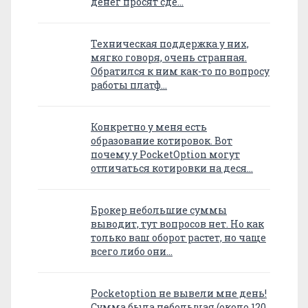
денег просят сде…
Техническая поддержка у них,
мягко говоря, очень странная.
Обратился к ним как-то по вопросу
работы платф…
Конкретно у меня есть
образование котировок. Вот
почему у PocketOption могут
отличаться котировки на деся…
Брокер небольшие суммы
выводит, тут вопросов нет. Но как
только ваш оборот растет, но чаще
всего либо они…
Pocketoption не вывели мне день!
Сумма была небольшая (около 120