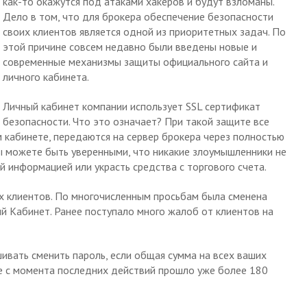
как-то окажутся под атаками хакеров и будут взломаны.
Дело в том, что для брокера обеспечение безопасности
своих клиентов является одной из приоритетных задач. По
этой причине совсем недавно были введены новые и
современные механизмы защиты официального сайта и
личного кабинета.
Личный кабинет компании использует SSL сертификат
безопасности. Что это означает? При такой защите все
 кабинете, передаются на сервер брокера через полностью
ы можете быть уверенными, что никакие злоумышленники не
й информацией или украсть средства с торгового счета.
х клиентов. По многочисленным просьбам была сменена
й Кабинет. Ранее поступало много жалоб от клиентов на
шивать сменить пароль, если общая сумма на всех ваших
же с момента последних действий прошло уже более 180