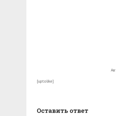
Ав
[uptolike]
Оставить ответ