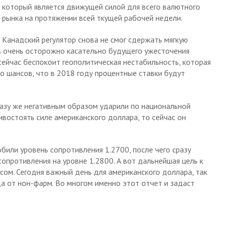
который является движущей силой для всего валютного
рынка на протяжении всей ткущей рабочей недели.
Канадский регулятор снова не смог сдержать мягкую
ь очень осторожно касательно будущего ужесточения
ейчас беспокоит геополитическая нестабильность, которая
о шансов, что в 2018 году процентные ставки будут
азу же негативным образом ударили по национальной
ивостоять силе американского доллара, то сейчас он
обили уровень сопротивления 1.2700, после чего сразу
опротивления на уровне 1.2800. А вот дальнейшая цель к
сом. Сегодня важный день для американского доллара, так
да от нон-фарм. Во многом именно этот отчет и задаст