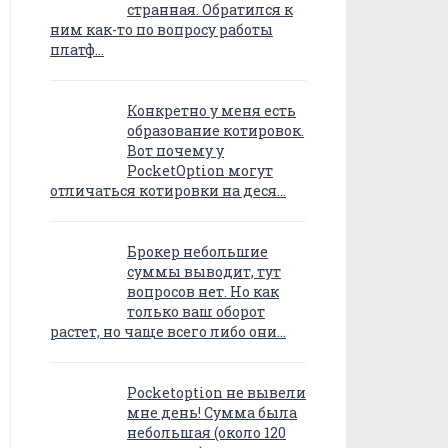
странная. Обратился к
ним как-то по вопросу работы
платф…
Конкретно у меня есть
образование котировок.
Вот почему у
PocketOption могут
отличаться котировки на деся…
Брокер небольшие
суммы выводит, тут
вопросов нет. Но как
только ваш оборот
растет, но чаще всего либо они…
Pocketoption не вывели
мне день! Сумма была
небольшая (около 120