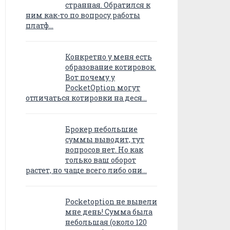
странная. Обратился к
ним как-то по вопросу работы
платф…
Конкретно у меня есть
образование котировок.
Вот почему у
PocketOption могут
отличаться котировки на деся…
Брокер небольшие
суммы выводит, тут
вопросов нет. Но как
только ваш оборот
растет, но чаще всего либо они…
Pocketoption не вывели
мне день! Сумма была
небольшая (около 120