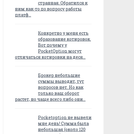
странная. Обратился к
ним как-то по вопросу работы
платф…
Конкретно у меня есть
образование котировок.
Вот почему у
PocketOption могут
отличаться котировки на деся…
Брокер небольшие
суммы выводит, тут
вопросов нет. Но как
только ваш оборот
растет, но чаще всего либо они…
Pocketoption не вывели
мне день! Сумма была
небольшая (около 120