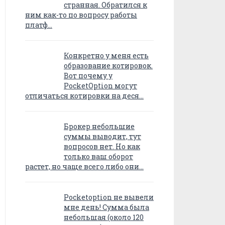
странная. Обратился к
ним как-то по вопросу работы
платф…
Конкретно у меня есть
образование котировок.
Вот почему у
PocketOption могут
отличаться котировки на деся…
Брокер небольшие
суммы выводит, тут
вопросов нет. Но как
только ваш оборот
растет, но чаще всего либо они…
Pocketoption не вывели
мне день! Сумма была
небольшая (около 120