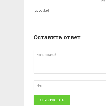
Ав
[uptolike]
Оставить ответ