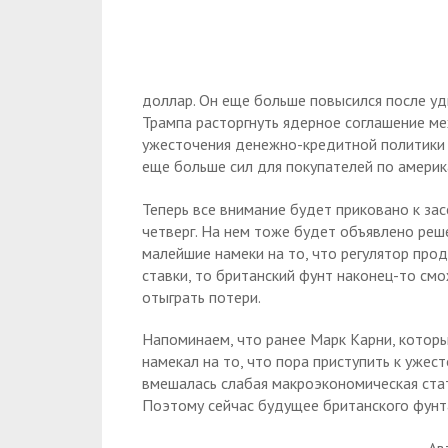
доллар. Он еще больше повысился после уд
Трампа расторгнуть ядерное соглашение м
ужесточения денежно-кредитной политики
еще больше сил для покупателей по америк
Теперь все внимание будет приковано к зас
четверг. На нем тоже будет объявлено реше
малейшие намеки на то, что регулятор про
ставки, то британский фунт наконец-то см
отыграть потери.
Напоминаем, что ранее Марк Карни, которы
намекал на то, что пора приступить к ужес
вмешалась слабая макроэкономическая стат
Поэтому сейчас будущее британского фунта