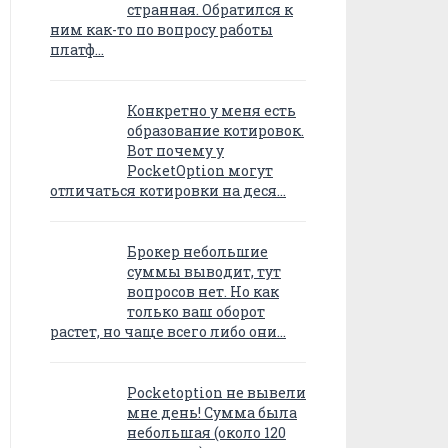
странная. Обратился к
ним как-то по вопросу работы
платф…
Конкретно у меня есть
образование котировок.
Вот почему у
PocketOption могут
отличаться котировки на деся…
Брокер небольшие
суммы выводит, тут
вопросов нет. Но как
только ваш оборот
растет, но чаще всего либо они…
Pocketoption не вывели
мне день! Сумма была
небольшая (около 120