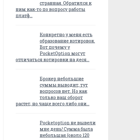
странная. Обратился к
ним как-то по вопросу работы
платф…
Конкретно у меня есть
образование котировок.
Вот почему у
PocketOption могут
отличаться котировки на деся…
Брокер небольшие
суммы выводит, тут
вопросов нет. Но как
только ваш оборот
растет, но чаще всего либо они…
Pocketoption не вывели
мне день! Сумма была
небольшая (около 120