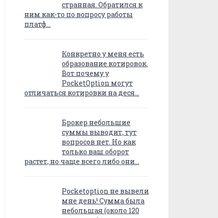
странная. Обратился к
ним как-то по вопросу работы
платф…
Конкретно у меня есть
образование котировок.
Вот почему у
PocketOption могут
отличаться котировки на деся…
Брокер небольшие
суммы выводит, тут
вопросов нет. Но как
только ваш оборот
растет, но чаще всего либо они…
Pocketoption не вывели
мне день! Сумма была
небольшая (около 120