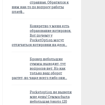
странная. Обратился к
ним как-то по вопросу работы
платф…
Конкретно у меня есть
образование котировок.
Вот почему у
PocketOption могут
отличаться котировки на деся…
Брокер небольшие
суммы выводит, тут
вопросов нет. Но как
только ваш оборот
растет, но чаще всего либо они…
Pocketoption не вывели
мне день! Сумма была
небольшая (около 120