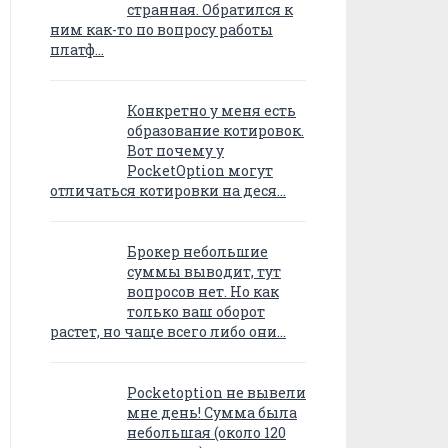
странная. Обратился к
ним как-то по вопросу работы
платф…
Конкретно у меня есть
образование котировок.
Вот почему у
PocketOption могут
отличаться котировки на деся…
Брокер небольшие
суммы выводит, тут
вопросов нет. Но как
только ваш оборот
растет, но чаще всего либо они…
Pocketoption не вывели
мне день! Сумма была
небольшая (около 120