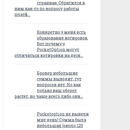
странная. Обратился к
ним как-то по вопросу работы
платф…
Конкретно у меня есть
образование котировок.
Вот почему у
PocketOption могут
отличаться котировки на деся…
Брокер небольшие
суммы выводит, тут
вопросов нет. Но как
только ваш оборот
растет, но чаще всего либо они…
Pocketoption не вывели
мне день! Сумма была
небольшая (около 120