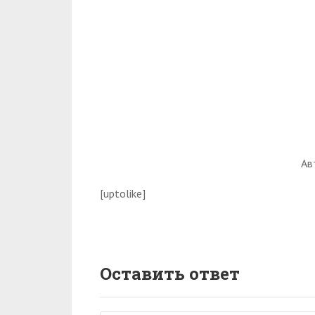
Ав
[uptolike]
Оставить ответ