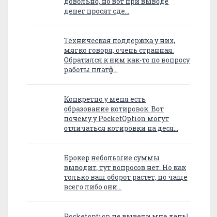
довольно, но вот при выводе
денег просят сде…
Техническая поддержка у них,
мягко говоря, очень странная.
Обратился к ним как-то по вопросу
работы платф…
Конкретно у меня есть
образование котировок. Вот
почему у PocketOption могут
отличаться котировки на деся…
Брокер небольшие суммы
выводит, тут вопросов нет. Но как
только ваш оборот растет, но чаще
всего либо они…
Pocketoption не вывели мне день!