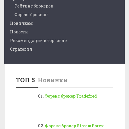
Рейтинг брокеров
Форекс брокеры
Новичкам
Новости
Рекомендации к торговле
Стратегии
ТОП 5
Новинки
Форекс брокер Tradefred
Форекс брокер StreamForex