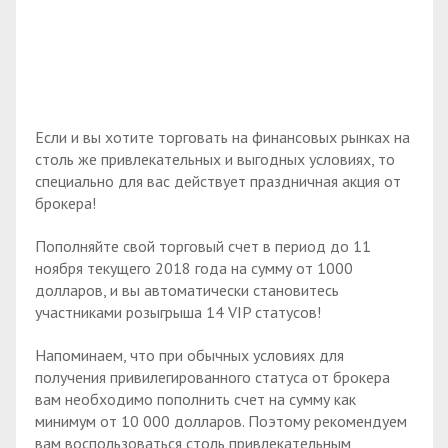
Если и вы хотите торговать на финансовых рынках на
столь же привлекательных и выгодных условиях, то
специально для вас действует праздничная акция от
брокера!
Пополняйте свой торговый счет в период до 11
ноября текущего 2018 года на сумму от 1000
долларов, и вы автоматически становитесь
участниками розыгрыша 14 VIP статусов!
Напоминаем, что при обычных условиях для
получения привилегированного статуса от брокера
вам необходимо пополнить счет на сумму как
минимум от 10 000 долларов. Поэтому рекомендуем
вам воспользоваться столь привлекательным