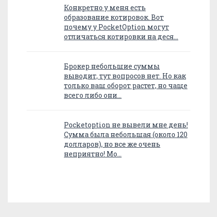
Конкретно у меня есть
образование котировок. Вот
почему у PocketOption могут
отличаться котировки на деся…
Брокер небольшие суммы
выводит, тут вопросов нет. Но как
только ваш оборот растет, но чаще
всего либо они…
Pocketoption не вывели мне день!
Сумма была небольшая (около 120
долларов), но все же очень
неприятно! Мо…