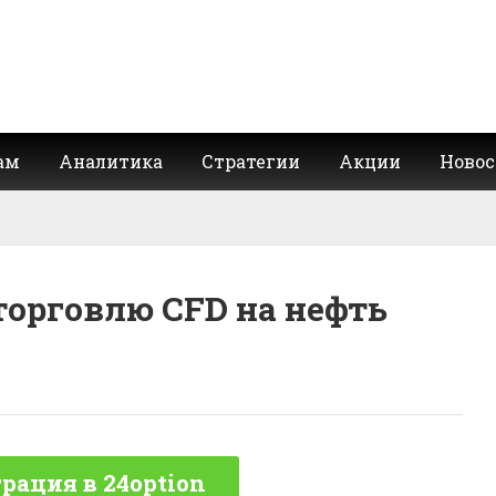
ам
Аналитика
Стратегии
Акции
Новос
торговлю CFD на нефть
рация в 24option