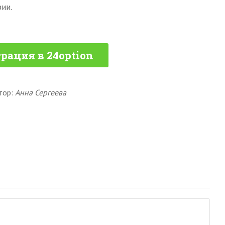
ии.
рация в 24option
тор:
Анна Сергеева