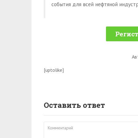
события для всей нефтяной индустр
Регист
Ав
[uptolike]
Оставить ответ