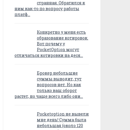
странная. Обратился к
ним как-то по вопросу работы
платф…
Конкретно у меня есть
образование котировок.
Вот почему у
PocketOption могут
отличаться котировки на деся…
Брокер небольшие
суммы выводит, тут
вопросов нет. Но как
только ваш оборот
растет, но чаще всего либо они…
Pocketoption не вывели
мне день! Сумма была
небольшая (около 120