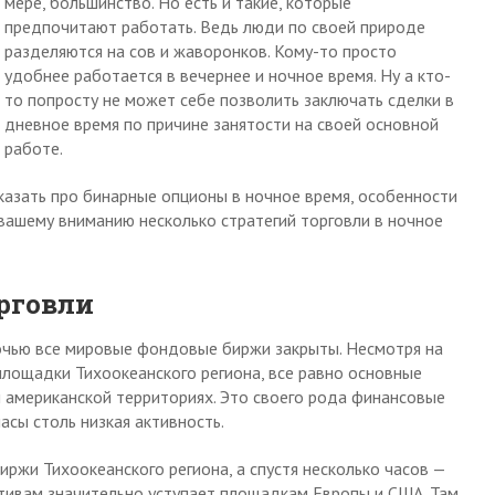
мере, большинство. Но есть и такие, которые
предпочитают работать. Ведь люди по своей природе
разделяются на сов и жаворонков. Кому-то просто
удобнее работается в вечернее и ночное время. Ну а кто-
то попросту не может себе позволить заключать сделки в
дневное время по причине занятости на своей основной
работе.
казать про бинарные опционы в ночное время, особенности
 вашему вниманию несколько стратегий торговли в ночное
рговли
ночью все мировые фондовые биржи закрыты. Несмотря на
площадки Тихоокеанского региона, все равно основные
 американской территориях. Это своего рода финансовые
асы столь низкая активность.
ржи Тихоокеанского региона, а спустя несколько часов —
активам значительно уступает площадкам Европы и США. Там