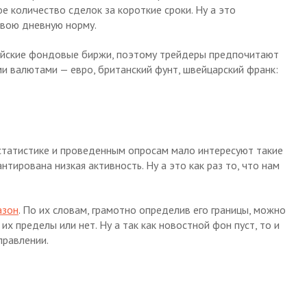
е количество сделок за короткие сроки. Ну а это
свою дневную норму.
пейские фондовые биржи, поэтому трейдеры предпочитают
и валютами — евро, британский фунт, швейцарский франк:
 статистике и проведенным опросам мало интересуют такие
тирована низкая активность. Ну а это как раз то, что нам
азон
. По их словам, грамотно определив его границы, можно
 их пределы или нет. Ну а так как новостной фон пуст, то и
правлении.