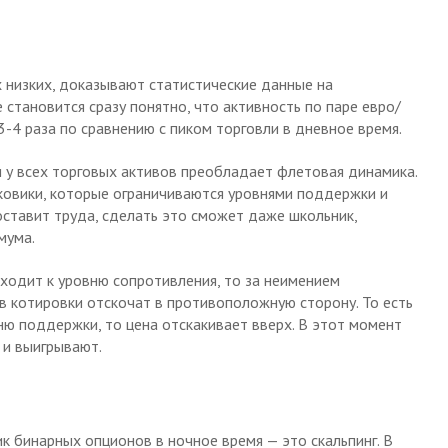
х низких, доказывают статистические данные на
становится сразу понятно, что активность по паре евро/
-4 раза по сравнению с пиком торговли в дневное время.
ки у всех торговых активов преобладает флетовая динамика.
ковики, которые ограничиваются уровнями поддержки и
оставит труда, сделать это сможет даже школьник,
мума.
дходит к уровню сопротивления, то за неимением
 котировки отскочат в противоположную сторону. То есть
вню поддержки, то цена отскакивает вверх. В этот момент
 и выигрывают.
к бинарных опционов в ночное время — это скальпинг. В