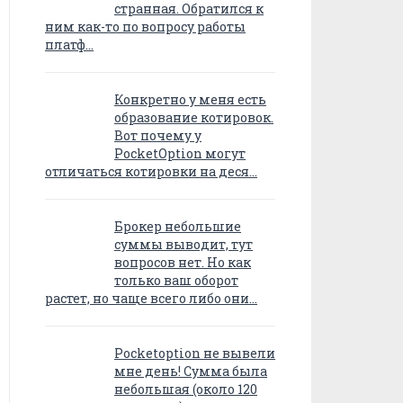
странная. Обратился к
ним как-то по вопросу работы
платф…
Конкретно у меня есть
образование котировок.
Вот почему у
PocketOption могут
отличаться котировки на деся…
Брокер небольшие
суммы выводит, тут
вопросов нет. Но как
только ваш оборот
растет, но чаще всего либо они…
Pocketoption не вывели
мне день! Сумма была
небольшая (около 120