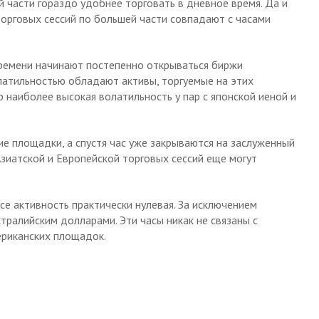
 части гораздо удобнее торговать в дневное время. Да и
орговых сессий по большей части совпадают с часами
времени начинают постепенно открываться биржи
олатильностью обладают активы, торгуемые на этих
 наиболее высокая волатильность у пар с японской иеной и
ие площадки, а спустя час уже закрываются на заслуженный
Азиатской и Европейской торговых сессий еще могут
все активность практически нулевая. За исключением
тралийским долларами. Эти часы никак не связаны с
ериканских площадок.