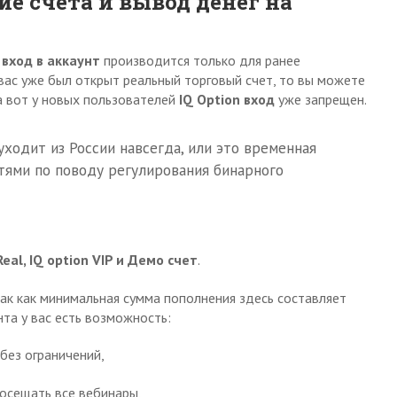
е счета и вывод денег на
 вход в аккаунт
производится только для ранее
 вас уже был открыт реальный торговый счет, то вы можете
а вот у новых пользователей
IQ
O
ption вход
уже запрещен.
 уходит из России навсегда, или это временная
тями по поводу регулирования бинарного
Real, IQ option VIP и Демо счет
.
ак как минимальная сумма пополнения здесь составляет
нта у вас есть возможность:
без ограничений,
осещать все вебинары,