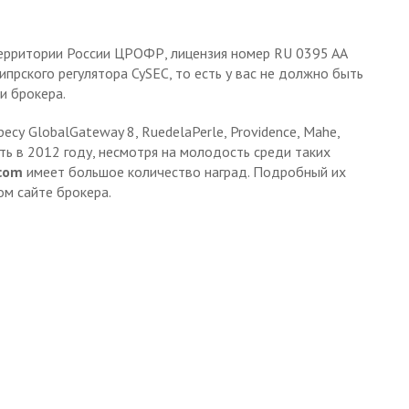
ерритории России ЦРОФР, лицензия номер RU 0395 AA
ипрского регулятора CySEC, то есть у вас не должно быть
и брокера.
есу GlobalGateway 8, RuedelaPerle, Providence, Mahe,
сть в 2012 году, несмотря на молодость среди таких
.com
имеет большое количество наград. Подробный их
м сайте брокера.