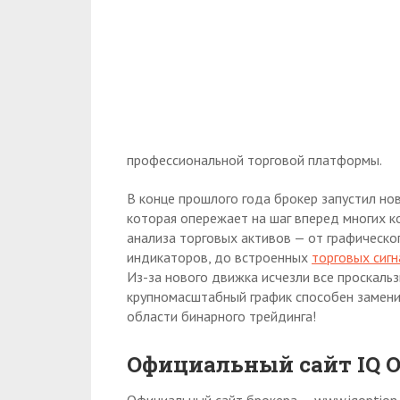
профессиональной торговой платформы.
В конце прошлого года брокер запустил нов
которая опережает на шаг вперед многих ко
анализа торговых активов — от графическо
индикаторов, до встроенных
торговых сиг
Из-за нового движка исчезли все проскальз
крупномасштабный график способен замен
области бинарного трейдинга!
Официальный сайт
IQ
O
Официальный сайт брокера — www.iqoption