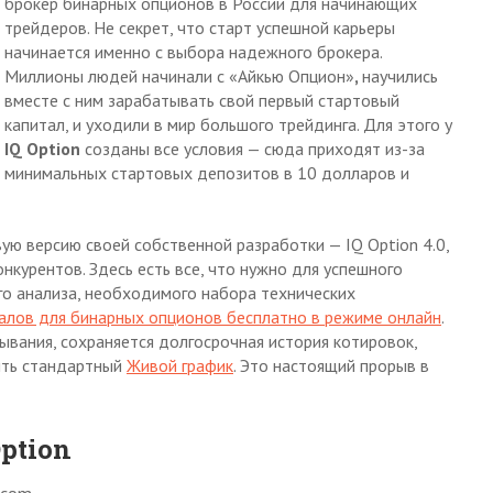
брокер бинарных опционов в России для начинающих
трейдеров. Не секрет, что старт успешной карьеры
начинается именно с выбора надежного брокера.
Миллионы людей начинали с «Айкью Опцион»
,
научились
вместе с ним зарабатывать свой первый стартовый
капитал, и уходили в мир большого трейдинга. Для этого у
IQ
Option
созданы все условия — сюда приходят из-за
минимальных стартовых депозитов в 10 долларов и
ую версию своей собственной разработки — IQ Option 4.0,
нкурентов. Здесь есть все, что нужно для успешного
го анализа, необходимого набора технических
налов для бинарных опционов бесплатно в режиме онлайн
.
ывания, сохраняется долгосрочная история котировок,
ить стандартный
Живой график
. Это настоящий прорыв в
ption
.com