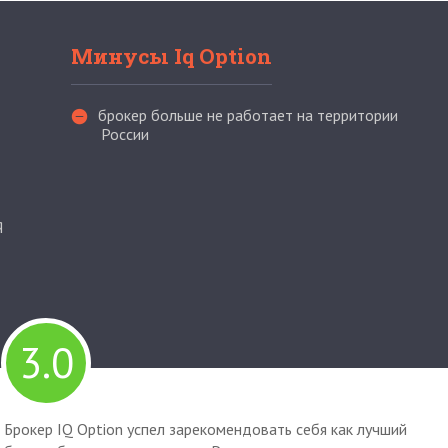
Минусы Iq Option
брокер больше не работает на территории
России
q
3.0
Брокер IQ Option успел зарекомендовать себя как лучший