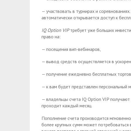
— участвовать в турнирах и соревнованиях.
автоматически открывается доступ к беспл
IQ Option VIP
требует уже больших инвести
право на:
— посещения вип-вебинаров,
— вывод средств осуществляется в ускоре
— получение ежедневно бесплатных торгов
— к вам будет представлен персональный 
— владельцы счета IQ Option VIP получают
проходит каждый месяц.
Пополнение счета производится мгновенно,
более крупных сумм может потребоваться в
вашего паспорта с главной страницей и рег