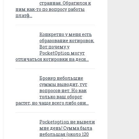
странная. Обратился к
ним как-то по вопросу работы
платф…
Конкретно у меня есть
образование котировок.
Вот почему у
PocketOption могут
отличаться котировки на деся…
Брокер небольшие
суммы выводит, тут
вопросов нет. Но как
только ваш оборот
растет, но чаще всего либо они…
Pocketoption не вывели
мне день! Сумма была
небольшая (около 120