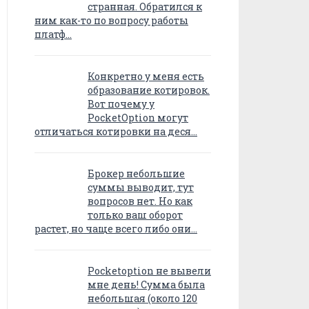
странная. Обратился к
ним как-то по вопросу работы
платф…
Конкретно у меня есть
образование котировок.
Вот почему у
PocketOption могут
отличаться котировки на деся…
Брокер небольшие
суммы выводит, тут
вопросов нет. Но как
только ваш оборот
растет, но чаще всего либо они…
Pocketoption не вывели
мне день! Сумма была
небольшая (около 120