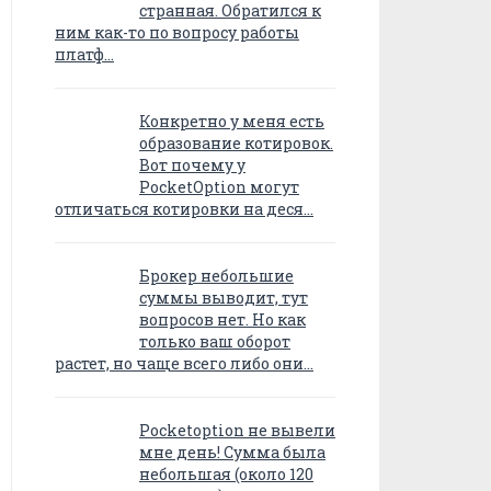
странная. Обратился к
ним как-то по вопросу работы
платф…
Конкретно у меня есть
образование котировок.
Вот почему у
PocketOption могут
отличаться котировки на деся…
Брокер небольшие
суммы выводит, тут
вопросов нет. Но как
только ваш оборот
растет, но чаще всего либо они…
Pocketoption не вывели
мне день! Сумма была
небольшая (около 120