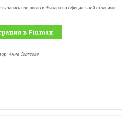
ть запись прошлого вебинара на официальной страничке
трация в Finmax
тор:
Анна Сергеева