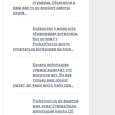
странная. Обратился к
ним как-то по вопросу работы
платф…
Конкретно у меня есть
образование котировок.
Вот почему у
PocketOption могут
отличаться котировки на деся…
Брокер небольшие
суммы выводит, тут
вопросов нет. Но как
только ваш оборот
растет, но чаще всего либо они…
Pocketoption не вывели
мне день! Сумма была
небольшая (около 120