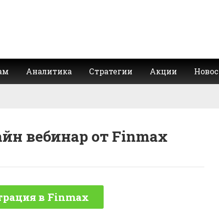
ам
Аналитика
Стратегии
Акции
Новос
айн вебинар от Finmax
трация в Finmax