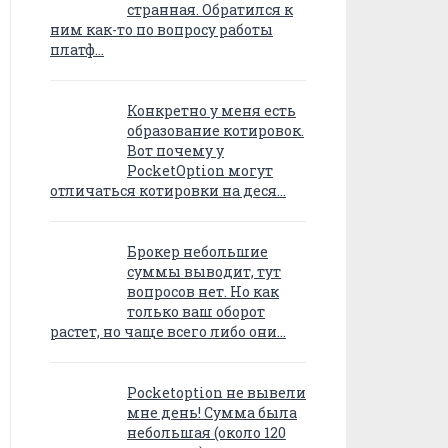
странная. Обратился к
ним как-то по вопросу работы
платф…
Конкретно у меня есть
образование котировок.
Вот почему у
PocketOption могут
отличаться котировки на деся…
Брокер небольшие
суммы выводит, тут
вопросов нет. Но как
только ваш оборот
растет, но чаще всего либо они…
Pocketoption не вывели
мне день! Сумма была
небольшая (около 120