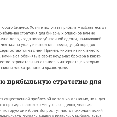
юбого бизнеса. Хотите получать прибыль – избавьтесь от
прибыльная стратегия для бинарных опционов вам не
ычно дело, когда после убыточной сделки, начинающий
адеяться на удачу и выполнять предыдущий порядок
деры остаются ни с чем. Причем, многие из них, вместо
, начинают обвинять в своих неудачах брокера в каких-
ество отрицательных отзывов в интернете, в которых
опционы «лохотроном» и «разводом».
ую прибыльную стратегию для
ся существенной проблемой не только для юных, но и для
что проведя несколько минусовых сделок, человек
, которую он избрал. Вопрос тут чисто психологический.
емо-счета, провели анализ и правильно выбрали актив,