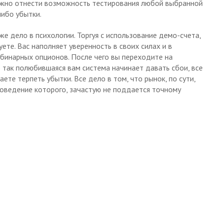
ожно отнести возможность тестирования любой выбранной
либо убытки.
же дело в психологии. Торгуя с использование демо-счета,
куете. Вас наполняет уверенность в своих силах и в
бинарных опционов. После чего вы переходите на
то так полюбившаяся вам система начинает давать сбои, все
аете терпеть убытки. Все дело в том, что рынок, по сути,
оведение которого, зачастую не поддается точному