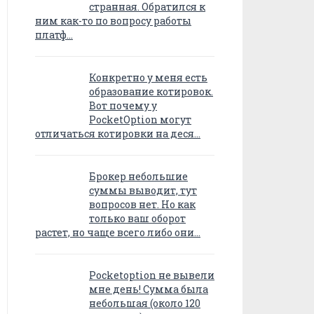
странная. Обратился к
ним как-то по вопросу работы
платф…
Конкретно у меня есть
образование котировок.
Вот почему у
PocketOption могут
отличаться котировки на деся…
Брокер небольшие
суммы выводит, тут
вопросов нет. Но как
только ваш оборот
растет, но чаще всего либо они…
Pocketoption не вывели
мне день! Сумма была
небольшая (около 120