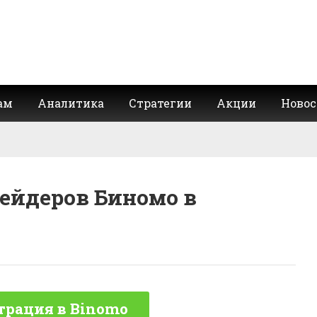
ам
Аналитика
Стратегии
Акции
Новос
ейдеров Биномо в
трация в Binomo