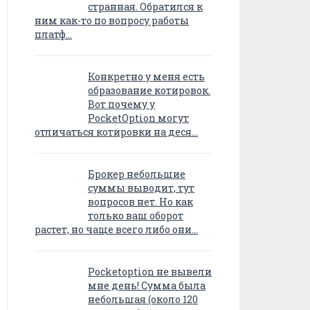
странная. Обратился к
ним как-то по вопросу работы
платф…
Конкретно у меня есть
образование котировок.
Вот почему у
PocketOption могут
отличаться котировки на деся…
Брокер небольшие
суммы выводит, тут
вопросов нет. Но как
только ваш оборот
растет, но чаще всего либо они…
Pocketoption не вывели
мне день! Сумма была
небольшая (около 120