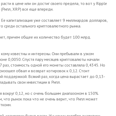
расти в цене или он достиг своего предела, то вот у Ripple
(Рипл, XRP) все еще впереди.
Ее капитализация уже составляет 9 миллиардов долларов,
то среди остального криптовалютного рынка.
ет, причем общее их количество будет 100 млрд.
кому известны и интересны. Они пребывали в узком
йоне 0,0050. Спустя пару месяцев криптовалюты начали
 87 раз, стоимость одной его монеты составляла 0,4345. Но
оизошел обвал и возврат котировок к 0,12. Стоит
ой поддержкой. Всякий раз, когда цена вырастает до 0,13-
ладывать свои инвестиции в Рипл.
я вокруг 0,12, но с очень большим диапазоном в 150%.
, что рынок пока что не очень верит, что Рипл может
ткоин.
ней, котировки будут расти. И к концу октября аналитики