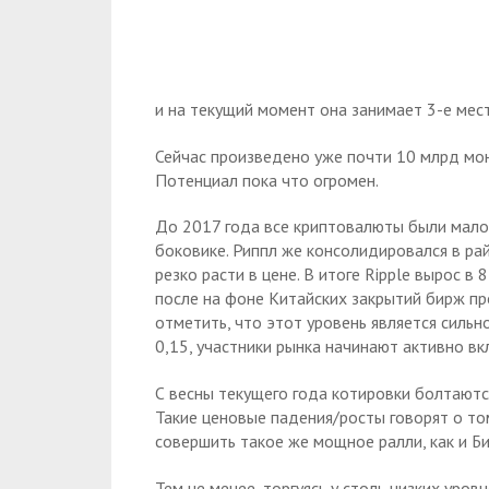
и на текущий момент она занимает 3-е мес
Сейчас произведено уже почти 10 млрд мон
Потенциал пока что огромен.
До 2017 года все криптовалюты были мало 
боковике. Риппл же консолидировался в ра
резко расти в цене. В итоге Ripple вырос в
после на фоне Китайских закрытий бирж пр
отметить, что этот уровень является сильн
0,15, участники рынка начинают активно вк
С весны текущего года котировки болтаютс
Такие ценовые падения/росты говорят о том
совершить такое же мощное ралли, как и Би
Тем не менее, торгуясь у столь низких уров