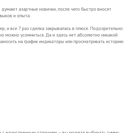
и думают азартные новички, после чего быстро вносят
выков и опыта.
р, и все 7 раз сделка закрывалась в плюсе. Подозрительно.
о можно усомниться. Да и здесь нет абсолютно никакой
наносить на график индикаторы или просматривать историю
но с единственным отличием — вы можете выбирать сумму