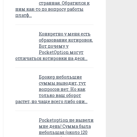
странная. Обратился к
ним как-то по вопросу работы
платф…
Конкретно у меня есть
образование котировок.
Вот почему у
PocketOption могут
отличаться котировки на деся…
Брокер небольшие
суммы выводит, тут
вопросов нет. Но как
только ваш оборот
растет, но чаще всего либо они…
Pocketoption не вывели
мне день! Сумма была
небольшая (около 120