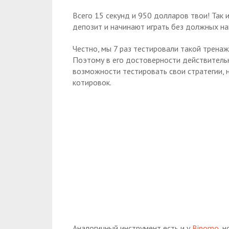
Всего 15 секунд и 950 долларов твои! Так 
депозит и начинают играть без должных на
Честно, мы 7 раз тестировали такой тренаже
Поэтому в его достоверности действительн
возможности тестировать свои стратегии, 
котировок.
Аналогичный инструмент есть и у
Binomo
, 