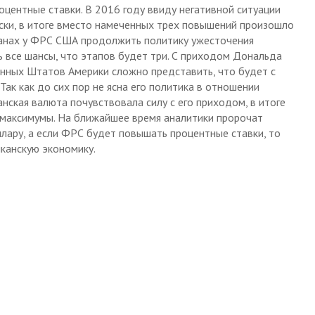
оцентные ставки. В 2016 году ввиду негативной ситуации
иски, в итоге вместо намеченных трех повышений произошло
планах у ФРС США продолжить политику ужесточения
ь все шансы, что этапов будет три. С приходом Дональда
енных Штатов Америки сложно представить, что будет с
ак как до сих пор не ясна его политика в отношении
анская валюта почувствовала силу с его приходом, в итоге
 максимумы. На ближайшее время аналитики пророчат
ару, а если ФРС будет повышать процентные ставки, то
иканскую экономику.