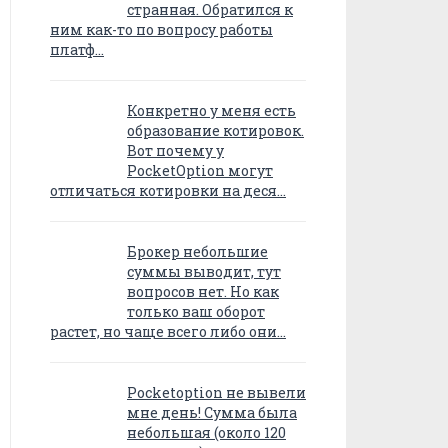
странная. Обратился к
ним как-то по вопросу работы
платф…
Конкретно у меня есть
образование котировок.
Вот почему у
PocketOption могут
отличаться котировки на деся…
Брокер небольшие
суммы выводит, тут
вопросов нет. Но как
только ваш оборот
растет, но чаще всего либо они…
Pocketoption не вывели
мне день! Сумма была
небольшая (около 120