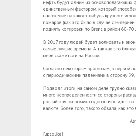
нефть будут одним из основополагающих фа
единственным фактором, который способен
наложение на какого-нибудь крупного игрок
пожаров (как это было в случае с Нигерией
поднять котировки по Brent в район 60-70 
В 2017 году людей будет волновать и экон
самые лучшие времена. А так как это ближа
мере скажется и на России.
Согласно некоторым прогнозам, в первой по
с периодическими падениями в сторону 59, 
Подводя итоги, на самом деле трудно сказа
много неопределенности со стороны распад
российская экономика однозначно идет на 
валюте. Более того, такого обвала, как это
Ав
[uptolike]