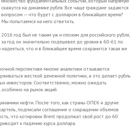
множество фундаментальных событий, который напрямую
скажутся на динамике рубля. Все чаще граждане задаются
вопросом — что будет с долларом в ближайшее время?
Мы попытаемся на него ответить.
2016 год был не таким уж и плохим для российского рубля,
за год он значительно подешевел до уровня в 60-61 по
 надеяться, что и в ближайшее время сохранится такая же
рочной перспективе многие аналитики отзываются
рживаться жесткой денежной политики, а это делает рубль
ых инвесторов. Соответственно, можно ожидать
 особенно на рынок акций.
динамики нефти. После того, как страны ОПЕК и другие
артель, подписали соглашение о сокращении объемов
ость, что котировки Brent продолжат свой рост до 60
приводит к падению курса доллара.