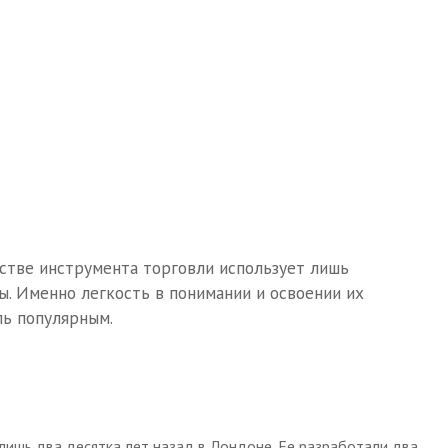
естве инструмента торговли использует лишь
вы. Именно легкость в понимании и освоении их
ль популярным.
лишь два десятка лет назад в Лондоне. Ее разработали два