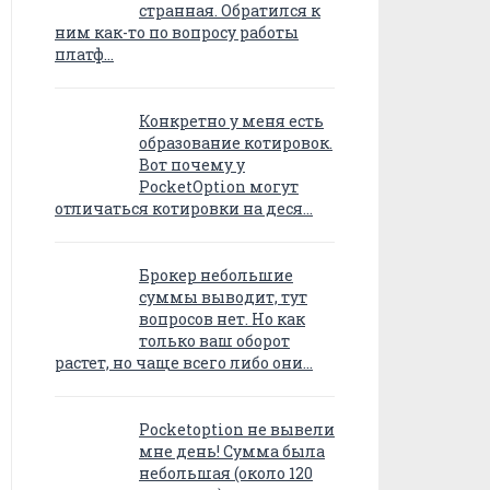
странная. Обратился к
ним как-то по вопросу работы
платф…
Конкретно у меня есть
образование котировок.
Вот почему у
PocketOption могут
отличаться котировки на деся…
Брокер небольшие
суммы выводит, тут
вопросов нет. Но как
только ваш оборот
растет, но чаще всего либо они…
Pocketoption не вывели
мне день! Сумма была
небольшая (около 120