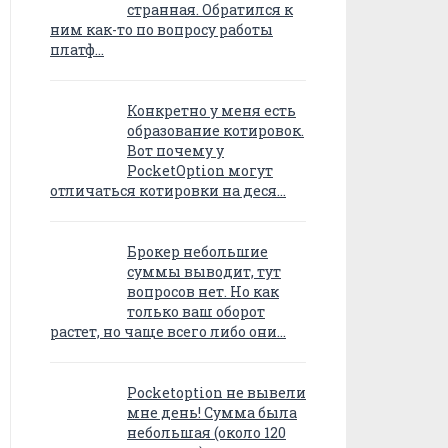
странная. Обратился к
ним как-то по вопросу работы
платф…
Конкретно у меня есть
образование котировок.
Вот почему у
PocketOption могут
отличаться котировки на деся…
Брокер небольшие
суммы выводит, тут
вопросов нет. Но как
только ваш оборот
растет, но чаще всего либо они…
Pocketoption не вывели
мне день! Сумма была
небольшая (около 120