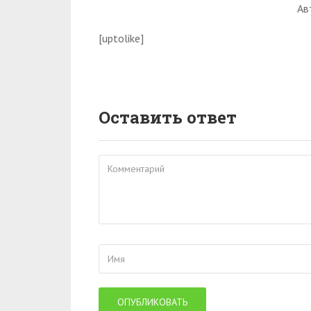
Ав
[uptolike]
Оставить ответ