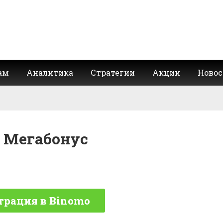
ам
Аналитика
Стратегии
Акции
Новос
 Мегабонус
трация в Binomo