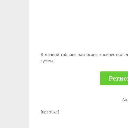
В данной таблице расписаны количество сд
суммы.
Регис
Ав
[uptolike]