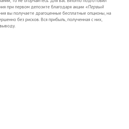
ании, то не огорчайтесь. Для вас Binomo подготовил
ния при первом депозите благодаря акции
«Первый
ения вы получаете драгоценные бесплатные опционы, на
шенно без рисков. Вся прибыль, полученная с них,
 выводу.