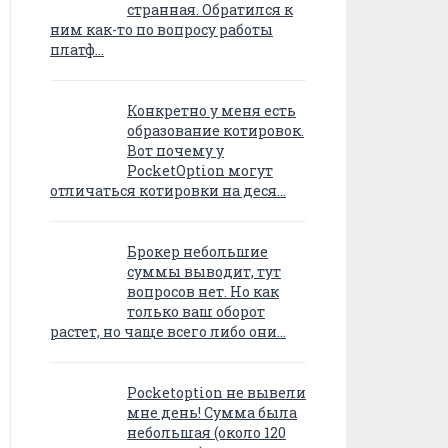
странная. Обратился к
ним как-то по вопросу работы
платф…
Конкретно у меня есть
образование котировок.
Вот почему у
PocketOption могут
отличаться котировки на деся…
Брокер небольшие
суммы выводит, тут
вопросов нет. Но как
только ваш оборот
растет, но чаще всего либо они…
Pocketoption не вывели
мне день! Сумма была
небольшая (около 120