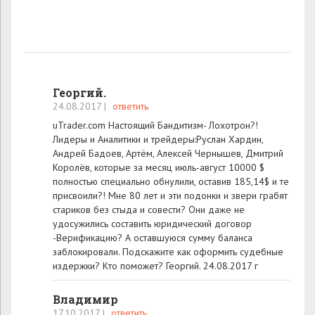
Георгий.
24.08.2017
|
ответить
uTrader.com Настоящий Бандитизм- Лохотрон?!
Лидеры и Аналитики и трейдеры:Руслан Хардин,
Андрей Бадоев, Артём, Алексей Чернышев, Дмитрий
Королёв, которые за месяц июль-август 10000 $
полностью специально обнулили, оставив 185,14$ и те
присвоили?! Мне 80 лет и эти подонки и звери грабят
стариков без стыда и совести? Они даже не
удосужились составить юридический договор
-Верификацию? А оставшуюся сумму баланса
заблокировали. Подскажите как оформить судебные
издержки? Кто поможет? Георгий. 24.08.2017 г
Владимир
17.10.2017
|
ответить