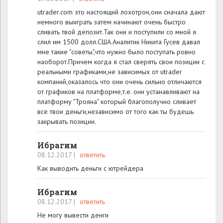
utrader.com это настоящий лохотрон,они сначала дают
немного выиграть затем начинают очень быстро
сливать твой депозит.Так они и поступили со мной я
слил им 1500 долл.США.Аналитик Никита Гусев давал
мне такие "советы",что нужно было поступать ровно
наоборот.Причем когда я стал сверять свои позиции с
реальными графиками,не зависимых от utrader
компаний,оказалось что они очень сильно отличаются
от графиков на платформе,т.е. они устанавливают на
платформу "Трояна" который благополучно сливает
все твои деньги,независимо от того как ты будешь
закрывать позиции.
Ибрагим
08.12.2017
|
ответить
Как выводить деньги с ютрейдера
Ибрагим
08.12.2017
|
ответить
Не могу вывести денги