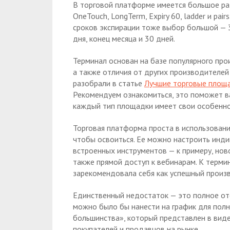
В торговой платформе имеется большое ра
OneTouch, LongTerm, Expiry 60, ladder и pa
сроков экспирации тоже выбор большой — 30 
дня, конец месяца и 30 дней.
Терминал основан на базе популярного про
а также отличия от других производителе
разобрали в статье
Лучшие торговые площа
Рекомендуем ознакомиться, это поможет ва
каждый тип площадки имеет свои особенно
Торговая платформа проста в использовани
чтобы освоиться. Ее можно настроить инди
встроенных инструментов — к примеру, нов
также прямой доступ к вебинарам. К термин
зарекомендовала себя как успешный произв
Единственный недостаток — это полное от
можно было бы нанести на график для пол
большинства», который представлен в виде
покупателей и продавцов на рынке.