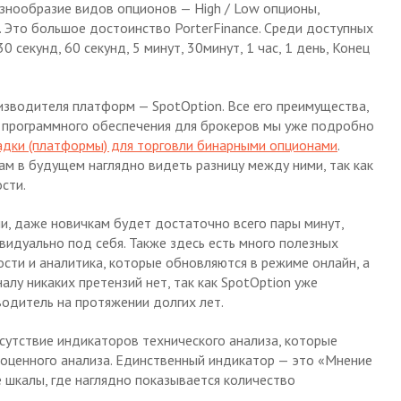
знообразие видов опционов — High / Low опционы,
irs. Это большое достоинство PorterFinance. Среди доступных
секунд, 60 секунд, 5 минут, 30минут, 1 час, 1 день, Конец
изводителя платформ — SpotOption. Все его преимущества,
й программного обеспечения для брокеров мы уже подробно
дки (платформы) для торговли бинарными опционами
.
м в будущем наглядно видеть разницу между ними, так как
сти.
и, даже новичкам будет достаточно всего пары минут,
видуально под себя. Также здесь есть много полезных
ости и аналитика, которые обновляются в режиме онлайн, а
алу никаких претензий нет, так как SpotOption уже
одитель на протяжении долгих лет.
сутствие индикаторов технического анализа, которые
ноценного анализа. Единственный индикатор — это «Мнение
 шкалы, где наглядно показывается количество