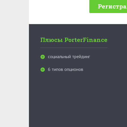
Регистра
Плюсы PorterFinance
социальный трейдинг
6 типов опционов