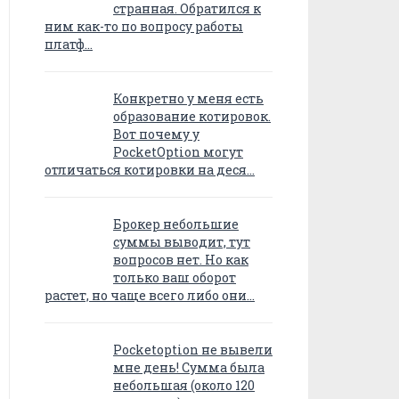
странная. Обратился к
ним как-то по вопросу работы
платф…
Конкретно у меня есть
образование котировок.
Вот почему у
PocketOption могут
отличаться котировки на деся…
Брокер небольшие
суммы выводит, тут
вопросов нет. Но как
только ваш оборот
растет, но чаще всего либо они…
Pocketoption не вывели
мне день! Сумма была
небольшая (около 120