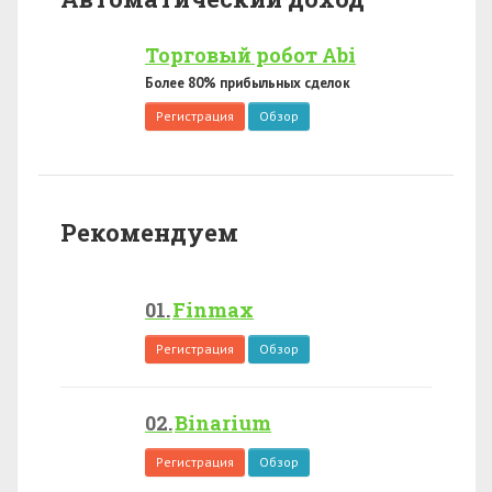
Торговый робот Abi
Более 80% прибыльных сделок
Регистрация
Обзор
Рекомендуем
Finmax
Регистрация
Обзор
Binarium
Регистрация
Обзор