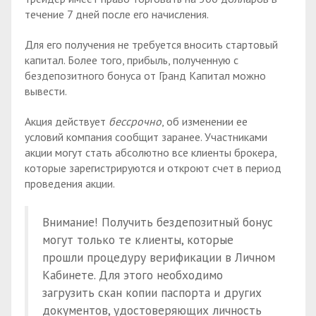
течение 7 дней после его начисления.
Для его получения не требуется вносить стартовый
капитал. Более того, прибыль, полученную с
бездепозитного бонуса от Гранд Капитал можно
вывести.
Акция действует
бессрочно
, об изменении ее
условий компания сообщит заранее. Участниками
акции могут стать абсолютно все клиенты брокера,
которые зарегистрируются и откроют счет в период
проведения акции.
Внимание! Получить бездепозитный бонус
могут только те клиенты, которые
прошли процедуру верификации в Личном
Кабинете. Для этого необходимо
загрузить скан копии паспорта и других
документов, удостоверяющих личность