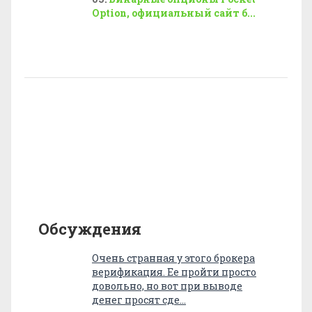
Option, официальный сайт б...
Обсуждения
Очень странная у этого брокера
верификация. Ее пройти просто
довольно, но вот при выводе
денег просят сде…